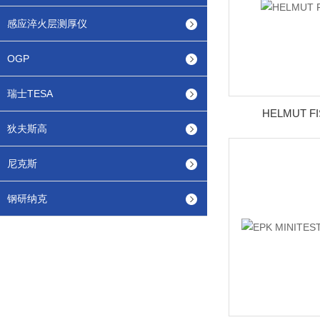
感应淬火层测厚仪
OGP
瑞士TESA
HELMUT 
狄夫斯高
尼克斯
钢研纳克