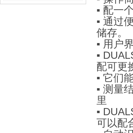
▪ 配
▪ 通过便
储存。
▪ 用
▪ DUA
配可更
▪ 它
▪ 测
里
▪
DUAL
可以配