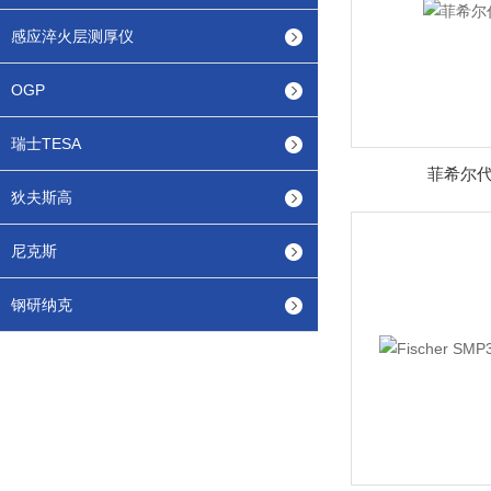
感应淬火层测厚仪
OGP
瑞士TESA
菲希尔代
狄夫斯高
尼克斯
钢研纳克