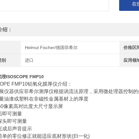
在
介绍：
Helmut Fischer/德国菲希尔
价格区
类别
进口
应用领
ISOSCOPE FMP10
COPE FMP10铝氧化膜厚仪介绍：
展仪器供应菲希尔测厚仪根据涡流法原理，采用微处理器控制的
量油漆或塑料在非磁性金属基材上的厚度
x160像素高对比度大尺寸显示屏
机后即可测量
入探头即可测量
量完成后声音提示
过简单的零位修正就能适应底材形状(归一化)