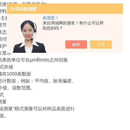
准简便(使用一到两片箔片)
对材料或者形状复杂的产品设置主校准模式
欢迎您！
合主校准标准片使用)
来自局域网的朋友！有什么可以帮
以调节仪器自动关机时间和连续使用时间
助您的吗？
器状态显示(例如：电量低时出现的提示信息)
盘锁/功能限制模式
盖保护键盘
语言显示
量结果的单位可在μm和mils之间切换
式存储
储存1000条数据
示统计数据，例如：平均值、标准偏差、
*小值、读数范围。
式
测量
“连续测量"模式测量可以对样品表面进行
描。