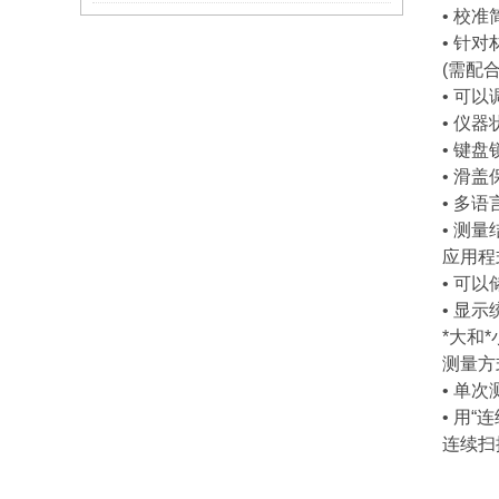
• 校
• 针
(需配
• 可
• 仪
• 键
• 滑
• 多
• 测
应用程
• 可以
• 显
*大和
测量方
• 单次
• 用
连续扫