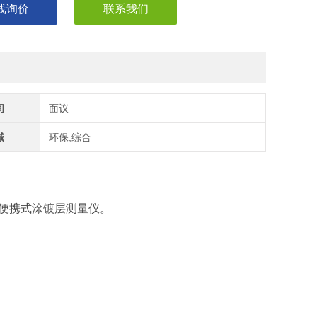
线询价
联系我们
间
面议
域
环保,综合
便携式涂镀层测量仪。