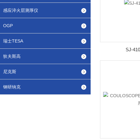
感应淬火层测厚仪
OGP
瑞士TESA
SJ-4
狄夫斯高
尼克斯
钢研纳克