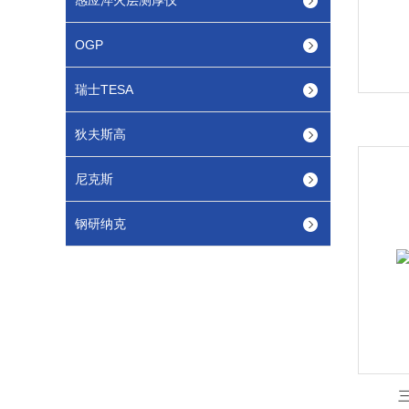
感应淬火层测厚仪
OGP
瑞士TESA
狄夫斯高
尼克斯
钢研纳克