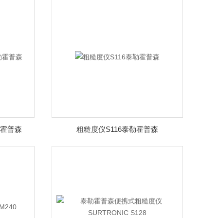
泰勒霍普森
粗糙度仪S116泰勒霍普森