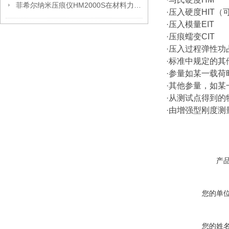
菲希尔纳米压痕仪HM2000S在材料力学性能评估中的应用分析
·压入硬度HIT（
·压入模量EIT
·压痕蠕变CIT
·压入过程弹性功占总做
·标准中规定的其
·参量如某一载
·其他参量，如
·从测试点得到的特
·由增强型刚度测
产
您的单
您的姓