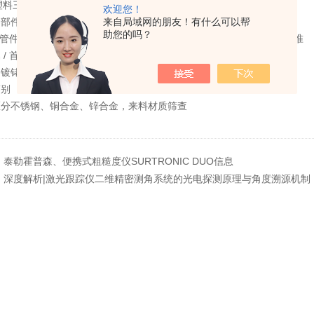
 塑料三价 / 六价铬体系 Cr/Ni/Cu、仿金、镀镍、镀锌、锌镍防腐层
欢迎您！
来自局域网的朋友！有什么可以帮
零部件
助您的吗？
/ 管件镀锌、锌铝、达克罗、刹车件防腐镀层，满足主机厂盐雾质检标准
/ 首饰
镀铑、银镀层厚度 + 纯度分析，管控贵金属耗材成本
鉴别
区分不锈钢、铜合金、锌合金，来料材质筛查
：
泰勒霍普森、便携式粗糙度仪SURTRONIC DUO信息
：
深度解析|激光跟踪仪二维精密测角系统的光电探测原理与角度溯源机制