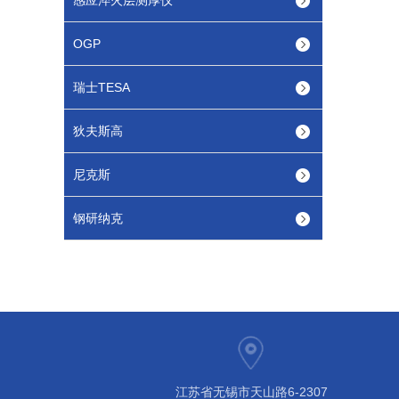
感应淬火层测厚仪
OGP
瑞士TESA
狄夫斯高
尼克斯
钢研纳克
江苏省无锡市天山路6-2307