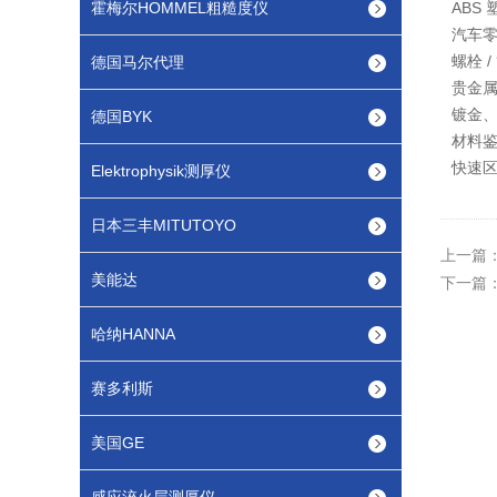
霍梅尔HOMMEL粗糙度仪
ABS
汽车
螺栓 
德国马尔代理
贵金属 
镀金、
德国BYK
材料
快速
Elektrophysik测厚仪
日本三丰MITUTOYO
上一篇
美能达
下一篇
哈纳HANNA
赛多利斯
美国GE