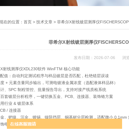
现在的位置：
首页
>
技术文章
> 菲希尔X射线镀层测厚仪FISCHERSCOPE 
菲希尔X射线镀层测厚仪FISCHERSCOPE
发布日期：2026-07-06 浏
X射线测厚仪XDL230软件 WinFTM 核心功能
匹配值：自动判定测试程序与样品镀层是否匹配，杜绝错层误读
度 + 元素含量同步输出，可测电镀液金属浓度（选配液体样品杯）
计、SPC 制程管控、批量报告导出，支持对接产线质检系统
百套镀层分析程序，一键切换五金、PCB、连接器、装饰铬方案
用行业 & 镀层体系
CB / 连接器
金、钯镍、沉金、镀锡、镍阻挡层、铜基材分层检测，适配微小 0.1mm 
装饰电镀