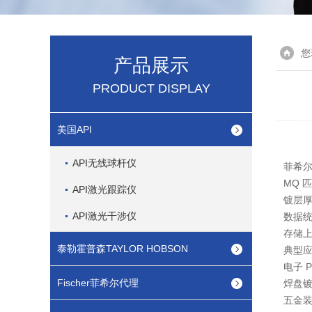
您
产品展示
PRODUCT DISPLAY
美国API
API无线球杆仪
菲希尔
MQ 
API激光跟踪仪
镀层厚
API激光干涉仪
数据统
存储上
泰勒霍普森TAYLOR HOBSON
典型应
电子 P
Fischer菲希尔代理
焊盘镀
五金