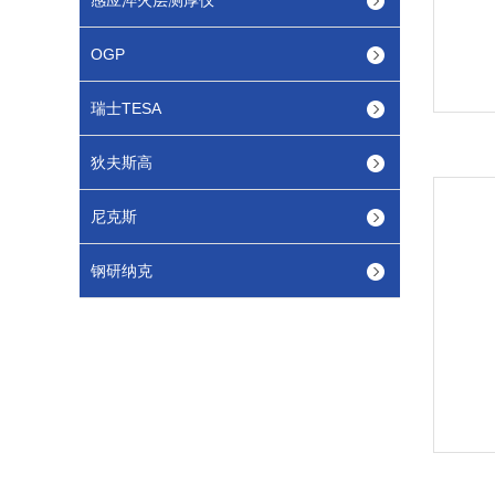
感应淬火层测厚仪
OGP
瑞士TESA
狄夫斯高
尼克斯
钢研纳克