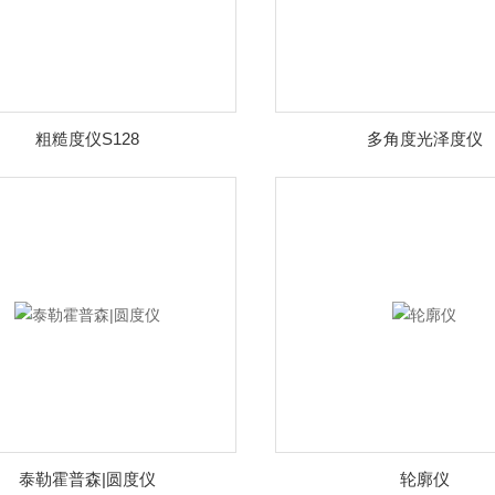
粗糙度仪S128
多角度光泽度仪
泰勒霍普森|圆度仪
轮廓仪