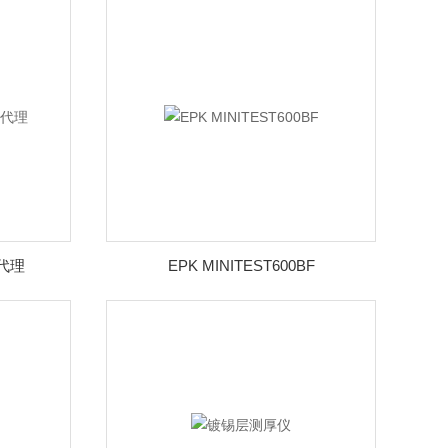
仪代理
EPK MINITEST600BF