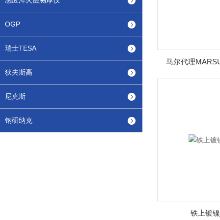
感应淬火层测厚仪
OGP
瑞士TESA
马尔代理MARSU
狄夫斯高
尼克斯
钢研纳克
铁上镀镍