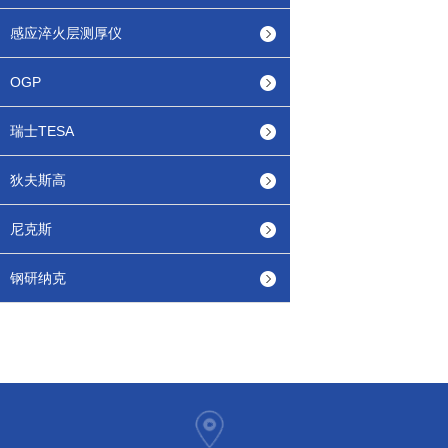
感应淬火层测厚仪
OGP
瑞士TESA
狄夫斯高
尼克斯
钢研纳克