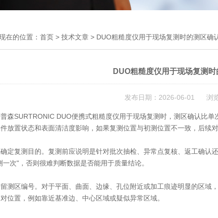
现在的位置：
首页
>
技术文章
> DUO粗糙度仪用于现场复测时的测区确
DUO粗糙度仪用于现场复测时
发布日期：2026-06-01 浏
普森SURTRONIC DUO便携式粗糙度仪用于现场复测时，测区确认
工件放置状态和表面清洁度影响，如果复测位置与初测位置不一致，后续
先确定复测目的。复测前应说明是针对批次抽检、异常点复核、返工确认
测一次"，否则很难判断数据是否能用于质量结论。
保留测区编号。对于平面、曲面、边缘、孔位附近或加工痕迹明显的区域
相对位置，例如靠近基准边、中心区域或疑似异常区域。