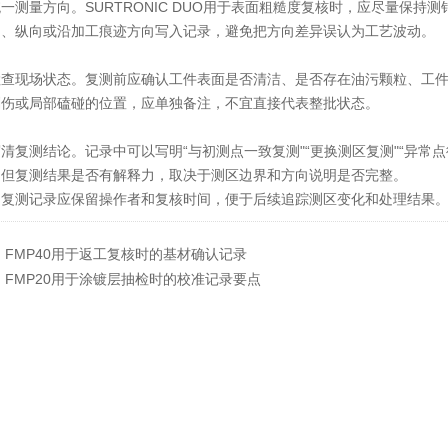
一测量方向。SURTRONIC DUO用于表面粗糙度复核时，应尽量保
向、纵向或沿加工痕迹方向写入记录，避免把方向差异误认为工艺波动。
检查现场状态。复测前应确认工件表面是否清洁、是否存在油污颗粒、工
划伤或局部磕碰的位置，应单独备注，不宜直接代表整批状态。
清复测结论。记录中可以写明“与初测点一致复测"“更换测区复测"“异常
，但复测结果是否有解释力，取决于测区边界和方向说明是否完整。
，复测记录应保留操作者和复核时间，便于后续追踪测区变化和处理结果
：
FMP40用于返工复核时的基材确认记录
：
FMP20用于涂镀层抽检时的校准记录要点