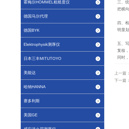
霍梅尔HOMMEL粗糙度仪
三、统
把横
德国马尔代理
四、
明显
德国BYK
五、写
Elektrophysik测厚仪
复核
同时
日本三丰MITUTOYO
美能达
上一篇
下一篇
哈纳HANNA
赛多利斯
美国GE