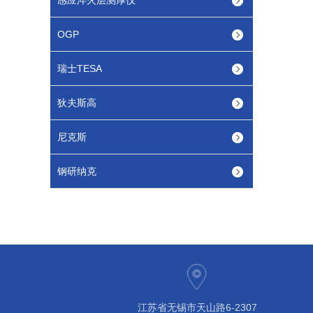
感应淬火层测厚仪
OGP
瑞士TESA
狄夫斯高
尼克斯
钢研纳克
江苏省无锡市天山路6-2307