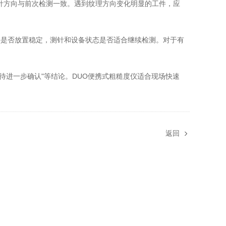
持测针方向与前次检测一致。遇到纹理方向变化明显的工件，应
件是否放置稳定，测针和设备状态是否适合继续检测。对于有
点待进一步确认"等结论。DUO便携式粗糙度仪适合现场快速
。
返回