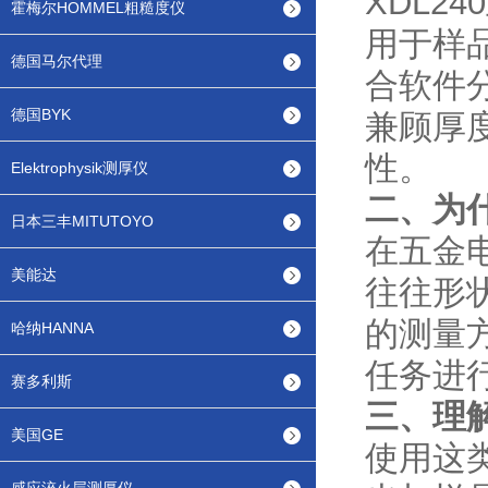
XDL2
霍梅尔HOMMEL粗糙度仪
用于样
德国马尔代理
合软件
德国BYK
兼顾厚
性。
Elektrophysik测厚仪
二、为
日本三丰MITUTOYO
在五金
美能达
往往形
的测量
哈纳HANNA
任务进
赛多利斯
三、理
美国GE
使用这