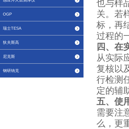
感应淬火层测厚仪
也与样
关。若
OGP
标，再
瑞士TESA
过程的
狄夫斯高
四、在
从实际
尼克斯
复核以
钢研纳克
行检测
定的辅
五、使
需要注
么，更