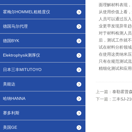
面理解材料表现，
霍梅尔HOMMEL粗糙度仪
从使用价值上看，
人员可以通过压入
业更早发现异常趋
德国马尔代理
对于材料检测人员
后，测试工作就不
德国BYK
试在材料分析领域
在使用这类纳米压
Elektrophysik测厚仪
只有在规范测试流程
精细化测试和应用
日本三丰MITUTOYO
美能达
上一篇：
泰勒霍普森
哈纳HANNA
下一篇：
三丰SJ-
赛多利斯
美国GE