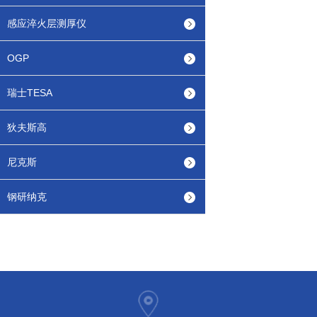
感应淬火层测厚仪
OGP
瑞士TESA
狄夫斯高
尼克斯
钢研纳克