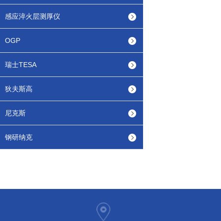
感应淬火层测厚仪
OGP
瑞士TESA
狄夫斯高
尼克斯
钢研纳克