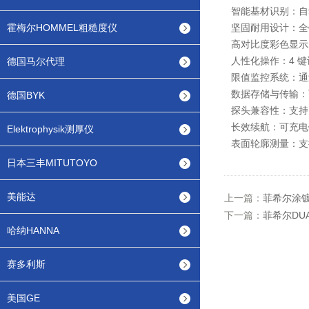
智能基材识别：自
霍梅尔HOMMEL粗糙度仪
坚固耐用设计：全铝
高对比度彩色显示
人性化操作：4 
德国马尔代理
限值监控系统：通过
数据存储与传输：可
德国BYK
探头兼容性：支持
长效续航：可充电锂
Elektrophysik测厚仪
表面轮廓测量：支持
日本三丰MITUTOYO
美能达
上一篇：
菲希尔涂镀
下一篇：
菲希尔DUA
哈纳HANNA
赛多利斯
美国GE