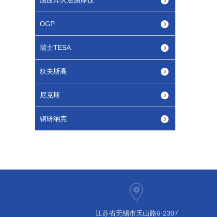
感应淬火层测厚仪
OGP
瑞士TESA
狄夫斯高
尼克斯
钢研纳克
江苏省无锡市天山路6-2307