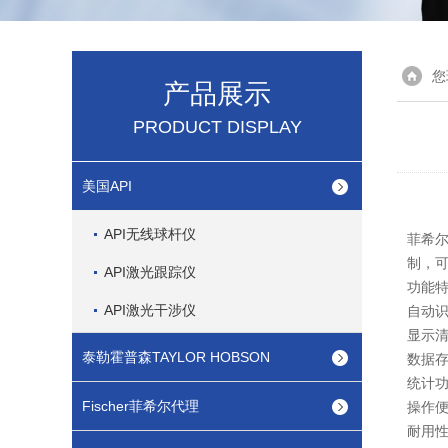
您
产品展示
PRODUCT DISPLAY
美国API
API无线球杆仪
菲希尔
制，
API激光跟踪仪
功能
API激光干涉仪
自动
显示清
泰勒霍普森TAYLOR HOBSON
数据存
统计
Fischer菲希尔代理
操作便
耐用性