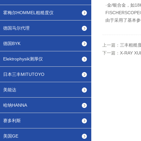
·金/银合金，如18
霍梅尔HOMMEL粗糙度仪
FISCHERSC
由于采用了基本参
德国马尔代理
德国BYK
上一篇：
三丰粗糙度
下一篇：
X-RAY 
Elektrophysik测厚仪
日本三丰MITUTOYO
美能达
哈纳HANNA
赛多利斯
美国GE