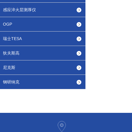
感应淬火层测厚仪
OGP
瑞士TESA
狄夫斯高
尼克斯
钢研纳克