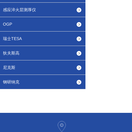
感应淬火层测厚仪
OGP
瑞士TESA
狄夫斯高
尼克斯
钢研纳克