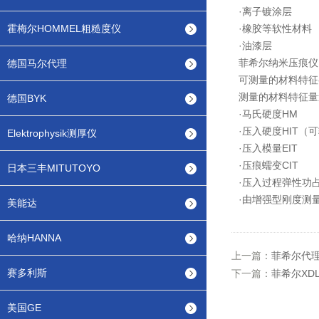
·离子镀涂层
霍梅尔HOMMEL粗糙度仪
·橡胶等软性材料
·油漆层
菲希尔纳米压痕仪
德国马尔代理
可测量的材料特征
测量的材料特征量遵循
德国BYK
·马氏硬度HM
·压入硬度HIT（
Elektrophysik测厚仪
·压入模量EIT
·压痕蠕变CIT
日本三丰MITUTOYO
·压入过程弹性功占总做
·由增强型刚度测
美能达
哈纳HANNA
上一篇：
菲希尔代理
赛多利斯
下一篇：
菲希尔XD
美国GE