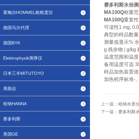
赛多利斯水份测
MA100Q
称重范
霍梅尔HOMMEL粗糙度仪
MA100Q
重复性，
可读性1 mg, 0.01
德国马尔代理
典型的样品数量5 –
测量值显示% 水份
德国BYK
g 残余物 | g/kg
温度范围和温度设置
Elektrophysik测厚仪
备用温度可选 30
样品加热装置借
日本三丰MITUTOYO
加热程序标准-、
美能达
哈纳HANNA
上一篇：
哈纳水质
下一篇：
赛多利斯
赛多利斯
美国GE