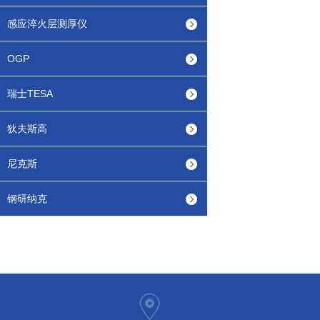
感应淬火层测厚仪
OGP
瑞士TESA
狄夫斯高
尼克斯
钢研纳克