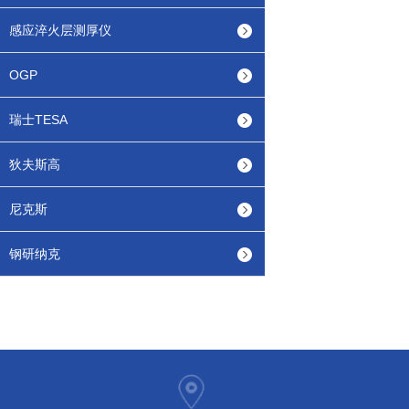
感应淬火层测厚仪
OGP
瑞士TESA
狄夫斯高
尼克斯
钢研纳克