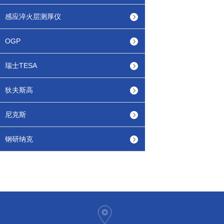
感应淬火层测厚仪
OGP
瑞士TESA
狄夫斯高
尼克斯
钢研纳克