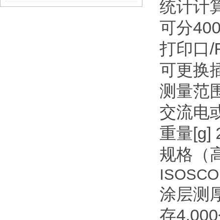
统计计
可分40
打印口/
可更换
测量范围μ
交流电
重量[g] 
规格（高 
ISOSC
涂层测厚
存4,0