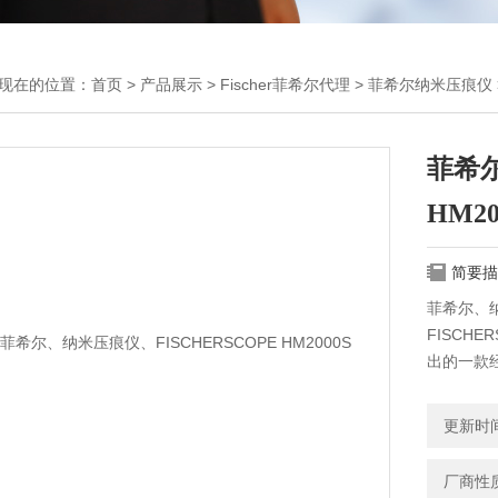
现在的位置：
首页
>
产品展示
>
Fischer菲希尔代理
>
菲希尔纳米压痕仪
菲希尔
HM20
简要描
菲希尔、纳
FISCHER
出的一款经
涂层及块
更新时间：
厂商性