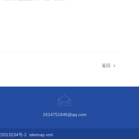
返回
1614751846@qq.com
013234号-2
sitemap.xml