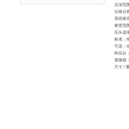
压深范围
位移分辨
系统噪音
硬度范围
压头选
标准：维
可选：伯科
样品台：
显微镜：4
尺寸 / 