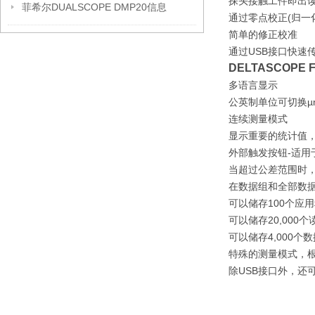
探头接触工件即出
菲希尔DUALSCOPE DMP20信息
通过零点校正(归一
简单的修正校准
通过USB接口快速
DELTASCOPE 
多语言显示
公英制单位可切换µm
连续测量模式
显示重要的统计值，
外部触发按钮-适用
当超过公差范围时
在数据组和全部数据
可以储存100个应
可以储存20,000个
可以储存4,000个
特殊的测量模式，根据IM
除USB接口外，还