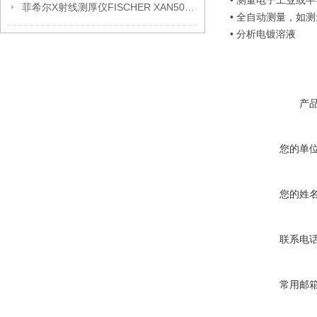
• 测量电子工业或
菲希尔X射线测厚仪FISCHER XAN500信息
• 全自动测量，如
• 分析电镀溶液
产
您的单
您的姓
联系电
常用邮