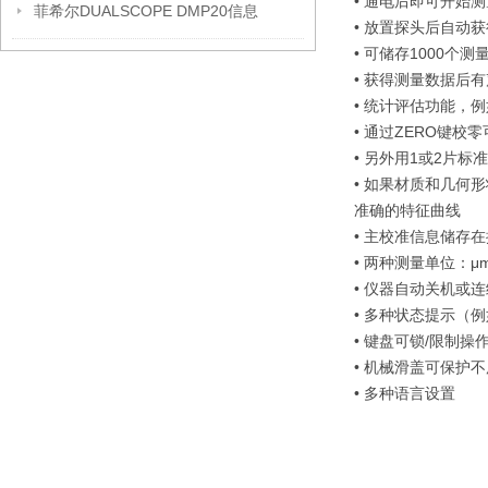
• 通电后即可开始测
菲希尔DUALSCOPE DMP20信息
• 放置探头后自动
• 可储存1000个测
• 获得测量数据后
• 统计评估功能，
• 通过ZERO键
• 另外用1或2片
• 如果材质和几何
准确的特征曲线
• 主校准信息储存
• 两种测量单位：μm
• 仪器自动关机或
• 多种状态提示（
• 键盘可锁/限制操
• 机械滑盖可保护
• 多种语言设置