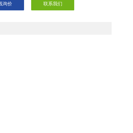
线询价
联系我们
间
面议
域
环保,生物产业,制药/生物制药,综合
涡流探头