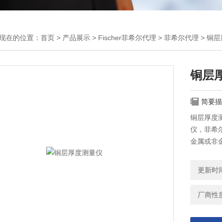
现在的位置：
首页
>
产品展示
>
Fischer菲希尔代理
>
菲希尔代理
> 铜
铜层
简要描
铜层厚度测
仪，菲希
金属或非
更新时间：
厂商性