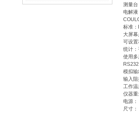
测量台：
电解液：
COUL
标准：DI
大屏幕
可设置
统计：
使用多
RS2
模拟输出
输入阻抗
工作温度
仪器重量
电源： A
尺寸： 3