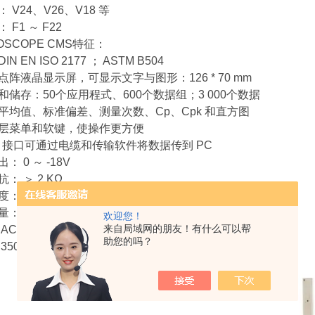
 V24、V26、V18 等
 F1 ～ F22
OSCOPE CMS特征：
N EN ISO 2177 ； ASTM B504
点阵液晶显示屏，可显示文字与图形：126 * 70 mm
和储存：50个应用程式、600个数据组；3 000个数据
平均值、标准偏差、测量次数、Cp、Cpk 和直方图
层菜单和软键，使操作更方便
32 接口可通过电缆和传输软件将数据传到 PC
： 0 ～ -18V
： ＞ 2 KΩ
： 10 ℃ ～ 40 ℃
： 6 kg
欢迎您！
来自局域网的朋友！有什么可以帮
C 220 V ，50-60 Hz；zui大功耗 ≤ 85 VA
助您的吗？
50W * 140H * 200D mm