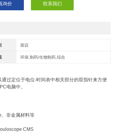
线询价
联系我们
间
面议
域
环保,制药/生物制药,综合
应可以通过定位于电位-时间表中相关部分的双指针来方便
PC电脑中。
、Ni、Fe、非金属材料等
oscope CMS