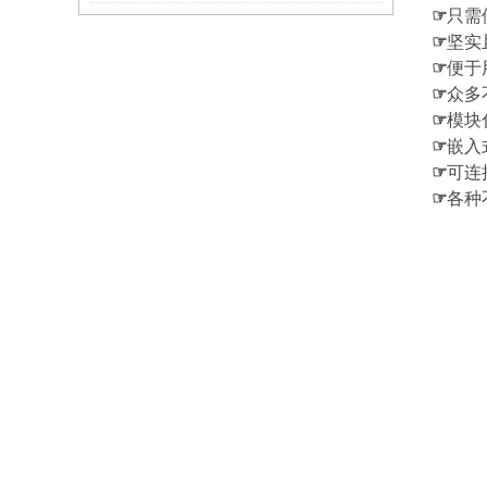
☞
只需
☞
坚实
☞
便于
☞
众多
☞
模块
☞
嵌入
☞
可连
☞
各种