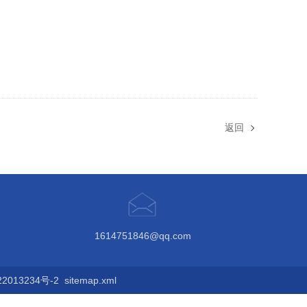
返回
1614751846@qq.com
013234号-2
sitemap.xml