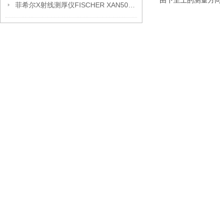
由下至上的测量方
菲希尔X射线测厚仪FISCHER XAN500信息