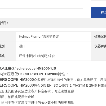
在
介绍：
Helmut Fischer/德国菲希尔
价格区
类别
进口
仪器种
领域
环保,制药/生物制药,综合
压痕仪fischerscope HM2000代理
纳米压痕仪
特性：
FISCHERSCOPE HM2000
HERSCOPE HM2000
众多塑性与弹性特性的测定，例如马氏硬度、压
HERSCOPE HM2000
符合DIN EN ISO 14577-1 与ASTM E 254
构造使其能够灵活适应客户特定要求，可追溯性更强
维氏、柏氏或硬质合金球
，适用于在恒定温度下进行的长达数小时的蠕变测量