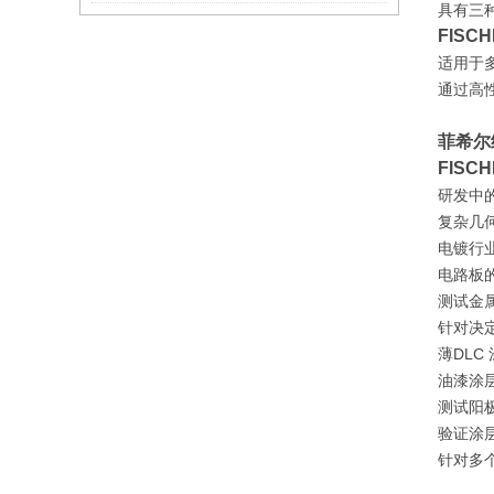
具有三
FISC
适用于
通过高性
菲希尔纳
FISC
研发中
复杂几
电镀行
电路板
测试金
针对决
薄DL
油漆涂
测试阳
验证涂
针对多