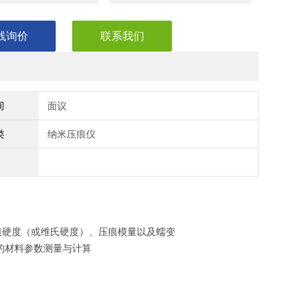
线询价
联系我们
间
面议
类
纳米压痕仪
痕硬度（或维氏硬度）、压痕模量以及蠕变
6 标准的材料参数测量与计算