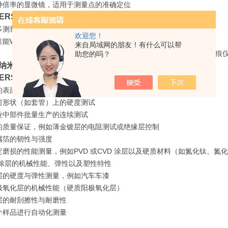
种倍率的显微镜，适用于测量点的准确定位
HERSCOPE HM2000
通过快速行进实现自主、高度准确的零位测定
多测量点自动化测试的可编程XY 工作台
欢迎您！
能WIN-HCU 软件快速评估并清晰地呈现测量结果
来自局域网的朋友！有什么可以帮
助您的吗？
米压痕仪fischerscope HM2000代理
HERSCOPE HM2000菲希尔纳米压痕仪
典型的应用领域：
的表面表征，例如医用植入物的硬铬或陶瓷涂层
何形状（如套管）上的硬度测试
业中部件批量生产的连续测试
的质量保证，例如薄金镀层的电阻测试或绝缘层控制
属箔的韧性与强度
定磨损的性能测量，例如PVD 或CVD 涂层以及硬质材料（如氮化钛、
C 涂层的机械性能、弹性以及塑性特性
层的硬度与弹性测量，例如汽车车漆
极氧化层的机械性能（硬质阳极氧化层）
层的耐刮擦性与耐磨性
个样品进行自动化测量