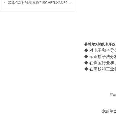
菲希尔X射线测厚仪FISCHER XAN500信息
菲希尔X射线测厚仪Fisc
◆ 对电子和半
◆ 示踪原子法
◆ 在珠宝行业
◆ 在高校和工业
产
您的单