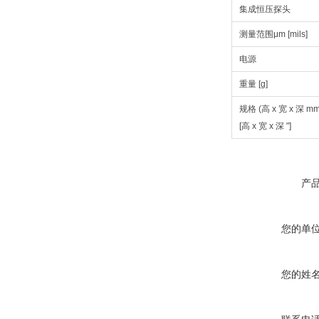
集成恒压探头
测量范围μm [mils]
电源
重量 [g]
规格 (高 x 宽 x 深 mm
[高 x 宽 x 深 "]
产
您的单
您的姓