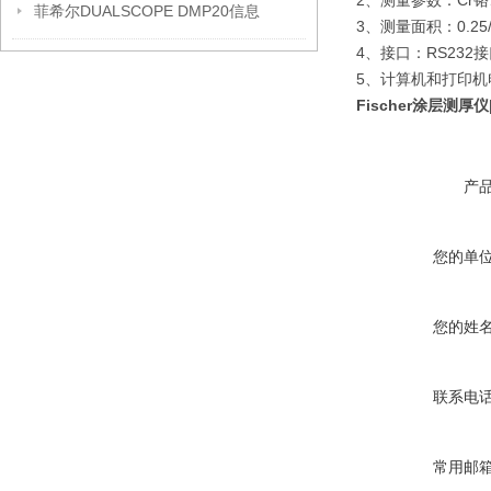
2、测量参数：Cr铬
菲希尔DUALSCOPE DMP20信息
3、测量面积：0.
4、接口：RS232
5、计算机和打印机电源
Fischer涂层测厚
产
您的单
您的姓
联系电
常用邮