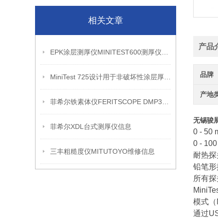
相关文章
产品
EPK涂层测厚仪MINITEST600测厚仪信息
品牌
MiniTest 725设计用于非破坏性涂层厚度测量信息
产地
菲希尔铁素体仪FERITSCOPE DMP30产品介绍
无锡骏展
菲希尔XDL台式测厚仪信息
0 - 
0 - 
三丰粗糙度仪MITUTOYO维修信息
耐热探
铅笔形
所有探
Mini
模式（M
通过US