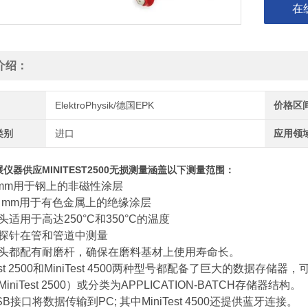
在
介绍：
ElektroPhysik/德国EPK
价格区
类别
进口
应用领
仪器供应MINITEST2500无损测量涵盖以下测量范围：
50 mm用于钢上的非磁性涂层
100 mm用于有色金属上的绝缘涂层
头适用于高达250°C和350°C的温度
探针在管和管道中测量
头都配有耐磨杆，确保在磨料基材上使用寿命长。
Test 2500和MiniTest 4500两种型号都配备了巨大的数
iniTest 2500）或分类为APPLICATION-BATCH存储器结构。
B接口将数据传输到PC; 其中MiniTest 4500还提供蓝牙连接。