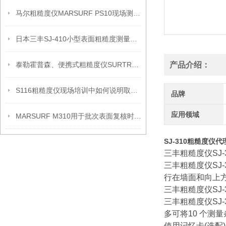
马尔粗糙度仪MARSURF PS10现场测量的操作要点
日本三丰SJ-410小型表面粗糙度测量仪产品信息
泰勒霍普森、便携式粗糙度仪SURTRONIC DUO信息
产品介绍：
S116粗糙度仪现场培训中如何说明取点边界
品牌
应用领域
MARSURF M310用于批次表面复核时的记录安排
SJ-310粗糙度仪代
三丰粗糙度仪SJ
三丰粗糙度仪SJ
行在墙面和向上方
三丰粗糙度仪SJ
三丰粗糙度仪SJ-3
多可将10 个测
使用记忆卡(选配)