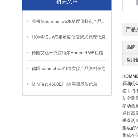
相关文章
霍梅尔hommel w5粗糙度仪特点产品信息
产品
HOMMEL W5粗糙度仪便携式代理信息
品牌
德国艾达米克霍梅尔Hommel W5粗糙度仪信息
应用
德国hommel w5粗糙度仪产品资料信息
HOMM
霍梅尔
MiniTest 4500EPK涂层测厚仪信息
横向扫
架空测
移动测
通过高
垂直测
集成的
集成存