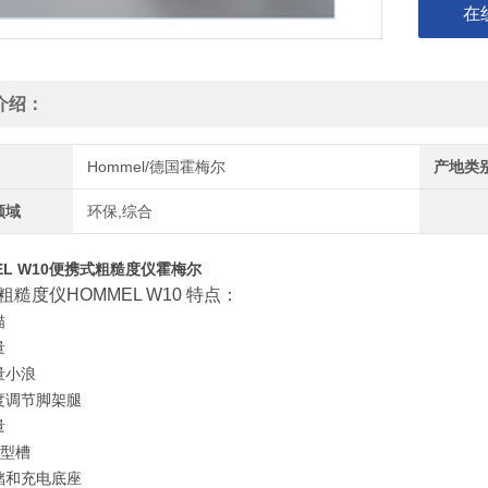
在
介绍：
Hommel/德国霍梅尔
产地类
领域
环保,综合
EL W10便携式粗糙度仪霍梅尔
粗糙度仪HOMMEL W10 特点：
描
量
量小浪
度调节脚架腿
量
V型槽
储和充电底座