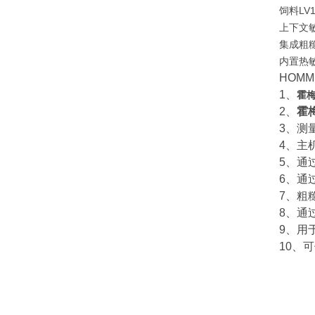
饲料LV1
上下文
集成粗
内置热
HOMM
1、
霍梅
2、
霍梅
3、测
4、主
5、通
6、通
7、粗
8、通过
9、用
10、