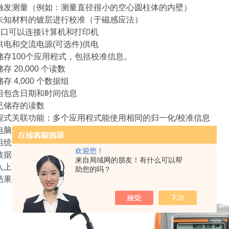
部触发测量（例如：测量直径很小的空心圆柱体的内壁）
用未知材料的镀层进行校准（于磁感应法）
sb接口可以连接计算机和打印机
池供电和交流电源(可选件)供电
以储存100个应用程式，包括校准信息。
储存 20,000 个读数
储存 4,000 个数据组
据组包含日期和时间信息
正已储存的读数
用程式关联功能：多个应用程式能使用相同的归一化/校准信息
过电脑计算机可以编辑应用程式名称（可选件：mp-name软件）
据组统计值和所有数据统计值
欢迎您！
量数据直方图显示
来自局域网的朋友！有什么可以帮
入上下限公差并估算 cp 和 cpk值
助您的吗？
量结果超出公差范围时仪器发出视觉和声音警告