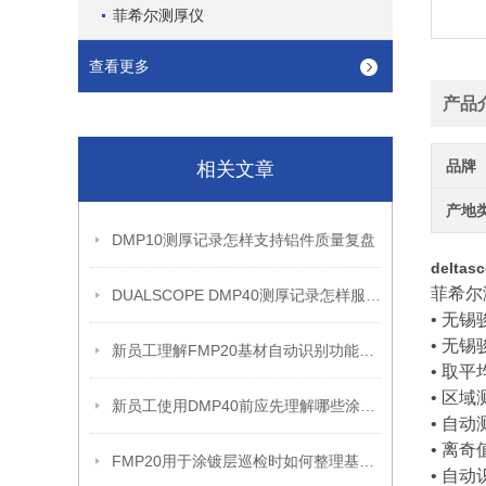
菲希尔测厚仪
查看更多
产品
品牌
相关文章
产地
DMP10测厚记录怎样支持铝件质量复盘
delta
菲希尔
DUALSCOPE DMP40测厚记录怎样服务质量追溯
• 无
•
无锡骏
新员工理解FMP20基材自动识别功能前应先知道什么
• 取
• 区
新员工使用DMP40前应先理解哪些涂层复核边界
• 自
• 离
FMP20用于涂镀层巡检时如何整理基材切换记录
• 自