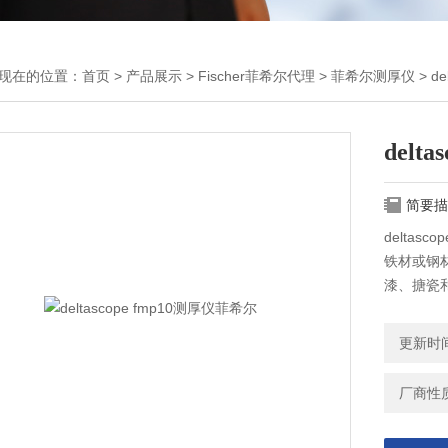
现在的位置：
首页
>
产品展示
>
Fischer菲希尔代理
>
菲希尔测厚仪
> d
delt
简要描
deltasc
铁材或钢
漆、搪瓷
isosc
涂层和阳
更新时间：
厂商性