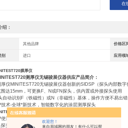
在
介绍：
其他品牌
价格区
类别
进口
应用领
INITEST720膜厚仪
 MINITEST720测厚仪无锡骏展仪器供应产品简介：
K测厚仪MINITEST720无锡骏展仪器创新的SIDSP（探头内部
范围达15mm，可更换F、N或FN探头，供内置或外接探头使用
探头自动识别F（铁磁性）或N（非磁性）基体，操作方便不易出错
DSP技术-全球*新技术，智能数字化的涂层测厚探头
产品特点：
MINITEST720测厚仪无锡骏展仪器供应
DSP使测量不受干扰，测值更加*
欢迎您！
换探头使用更加灵活（MINITEST 740探头可由内置换为外置）
来自局域网的朋友！有什么可以帮