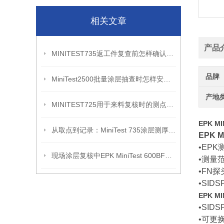
相关文章
产品
MINITEST735返工件复查前怎样确认覆层状态
品牌
MiniTest2500批量涂层抽查时怎样安排复测记录
产地
MINITEST725用于来料复核时的测点记录方法
EPK M
从取点到记录：MiniTest 735涂层测厚复核流程
EPK
•EP
现场涂层复核中EPK MiniTest 600BFN的应用
•测量
•FN
•SI
EPK 
•SI
•可更