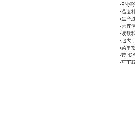
•FN
•温度
•生产
•大存储
•读数
•超大
•菜单
•带I
•可下