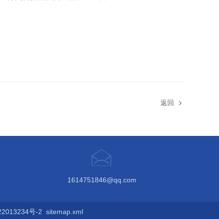
返回
1614751846@qq.com
013234号-2
sitemap.xml