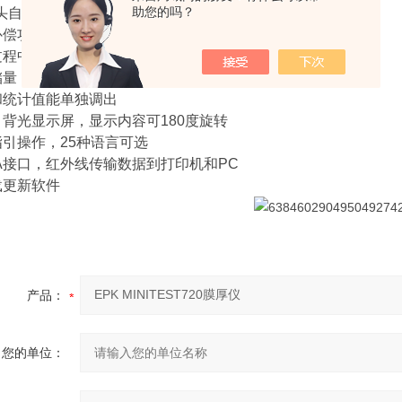
助您的吗？
探头自动识别基体，使测量更迅速，避免操作错误
补偿功能避免温度变化引起的错误
过程中50点校准使仪器获得高*度的特征曲线
量，能存储10或100组多达100,000个读数
和统计值能单独调出
，背光显示屏，显示内容可180度旋转
指引操作，25种语言可选
rDA接口，红外线传输数据到打印机和PC
载更新软件
产品：
您的单位：