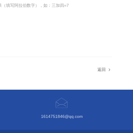
果（填写阿拉伯数字），如：三加四=7
返回
1614751846@qq.com