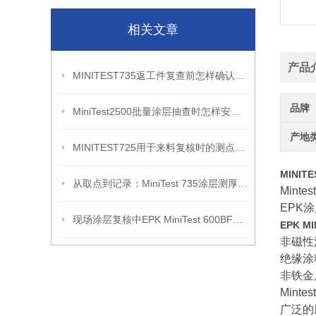
相关文章
产品
MINITEST735返工件复查前怎样确认覆层状态
品牌
MiniTest2500批量涂层抽查时怎样安排复测记录
产地
MINITEST725用于来料复核时的测点记录方法
MINIT
从取点到记录：MiniTest 735涂层测厚复核流程
Mint
EPK涂
现场涂层复核中EPK MiniTest 600BFN的应用
EPK M
非磁性
绝缘涂
非铁金
Mint
广泛的