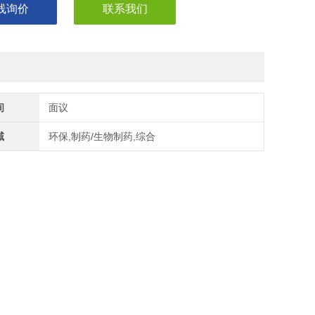
线询价
联系我们
间
面议
域
环保,制药/生物制药,综合