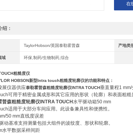
在
介绍：
TaylorHobson/英国泰勒霍普森
产地类
领域
环保,制药/生物制药,综合
 TOUCH粗糙度仪
YLOR HOBSON新型Intra touch粗糙度轮廓仪的功能和特点：
骏展仪器供应
垂直量程1 mm/
泰勒霍普森粗糙度轮廓仪INTRA TOUCH
ra Touch可用于精密金属成形和其它应用的形状（轮廓）和表面粗
普森粗糙度轮廓仪INTRA TOUCH
水平驱动箱50 mm
ra Touch适用于大部分车间应用。此设备兼具性和便携性。
0 μm/50 mm直线度误差
驱动基准支持测量包括大组件的波纹度、形状和轮廓。
 μm水平数据采样间距