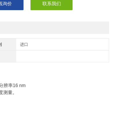
线询价
联系我们
别
进口
分辨率16 nm
糙度测量。