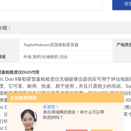
在
介绍：
TaylorHobson/英国泰勒霍普森
产地类
领域
环保,制药/生物制药,综合
普森粗糙度仪DUO代理
tronic Duo II泰勒霍普森粗糙度仪无锡骏展仪器供应可用于
度。它可靠、耐用、快速、易于使用，并且只需很少的培训。Surtroni
面粗糙度测量仪专门用于测量表面粗糙度，可与 HSE 滑倒评估软件
量仪的分辨率为 0.01 µm（0.4 µin），采用的粗糙度标准为 ISO
欢迎您！
ic Duo II
泰勒霍普森粗糙度仪无锡骏展仪器供应
是一种高级便携
来自局域网的朋友！有什么可以帮
。这些参数（如Ra、Rz、Rp、Rv和Rt）会显示在直观的2.
助您的吗？
行快速、轻松和精确的现场测量。
ic Duo II
泰勒霍普森粗糙度仪无锡骏展仪器供应
的特点: