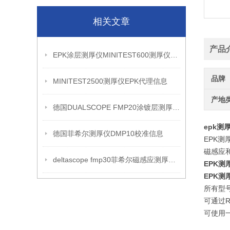
相关文章
产品
EPK涂层测厚仪MINITEST600测厚仪信息
品牌
MINITEST2500测厚仪EPK代理信息
产地
德国DUALSCOPE FMP20涂镀层测厚仪的详细介绍
epk测厚
德国菲希尔测厚仪DMP10校准信息
EPK测
磁感应
deltascope fmp30菲希尔磁感应测厚仪介绍
EPK测
EPK测
所有型
可通过R
可使用