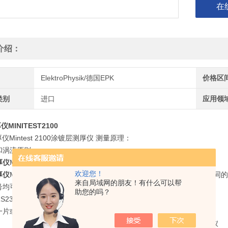
在
介绍：
ElektroPhysik/德国EPK
价格区
类别
进口
应用领
仪MINITEST2100
厚仪Mintest 2100涂镀层测厚仪 测量原理：
和涡流原则
厚仪
MiniTest1100/2100/3100/4100涂层测厚仪参数：
欢迎您！
厚仪
MiniTest1100/2100/3100/4100包括四种不同的主机，各自具有
来自局域网的朋友！有什么可以帮
号均可配所有探头；
助您的吗？
S232接口连接MiniPrint打印机和计算机；
一片或二片标准箔校准。