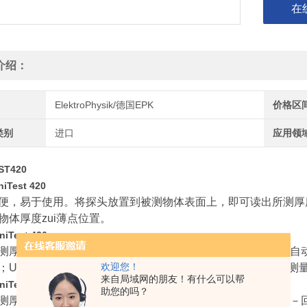
在
介绍：
ElektroPhysik/德国EPK
价格区
类别
进口
应用领
ST420
niTest 420
便，易于使用。将探头放置到被测物体表面上，即可读出所测厚
物体厚度zui薄点位置。
niTest 430
测厚仪具有MiniTest 420全部功能外，新增了下列功能：探
欢迎您！
；USB接口上传；声速测量；设限测量；zui小值测量；差值测
来自局域网的朋友！有什么可以帮
niTest 440
助您的吗？
测厚仪具有MiniTest 430全部功能外，新增了下列功能：回波－