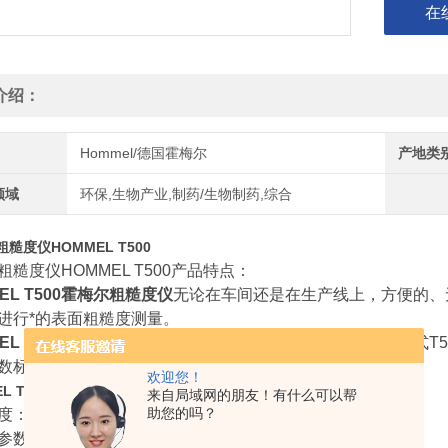
在
介绍：
Hommel/德国霍梅尔
产地类
领域
环保,生物产业,制药/生物制药,综合
粗糙度仪HOMMEL T500
粗糙度仪HOMMEL T500产品特点：
EL T500霍梅尔粗糙度仪
无论在车间还是在生产线上，方便的、无
进行*的表面粗糙度测量。
EL T500霍梅尔粗糙度仪
对于要求快速、测量的场合，手持式T5
数标准偏差可以快速的测量。
欢迎您！
是真正的多参数掌上型粗糙度仪，
EL T500霍梅尔粗糙度仪
来自局域网的朋友！有什么可以帮
助您的吗？
度：3%，
：Ra, Rz (Rz-ISO, Rz-DIN, Rz-JIS),