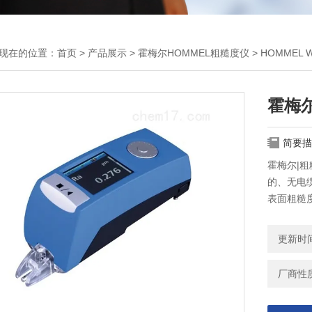
现在的位置：
首页
>
产品展示
>
霍梅尔HOMMEL粗糙度仪
>
HOMMEL
霍梅尔
简要描
霍梅尔|粗
的、无电缆
表面粗糙
更新时间：
厂商性