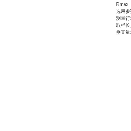
Rmax, 
选用参数
测量行程
取样长度：
垂直量程