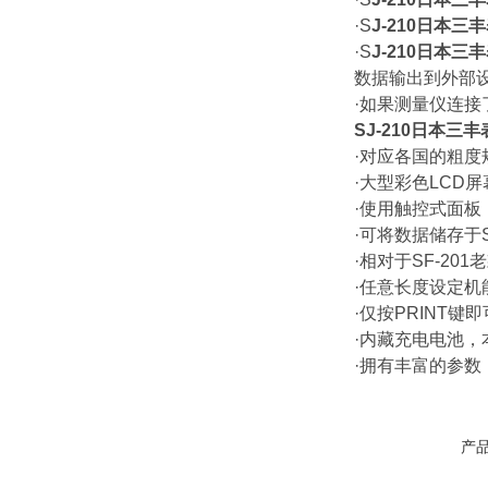
·
S
J-210日本
·
S
J-210日本
数据输出到外部
·如果测量仪连
SJ-210日本
·对应各国的粗度
·大型彩色LCD
·使用触控式面
·可将数据储存于
·相对于SF-201
·任意长度设定机
·仅按PRINT
·内藏充电电池
·拥有丰富的参
产