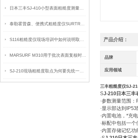
日本三丰SJ-410小型表面粗糙度测量仪产品信息
泰勒霍普森、便携式粗糙度仪SURTRONIC DUO信息
S116粗糙度仪现场培训中如何说明取点边界
产品介绍：
MARSURF M310用于批次表面复核时的记录安排
品牌
应用领域
SJ-210现场粗糙度取点为何要先统一记录口径
三丰粗糙度仪SJ-2
S
J-210日本
·参数测量范围：Ra: 0.
·显示部达到IP
·内置电池，*充
·标配中包括一
·内置存储记忆功
·
S
J-210日本