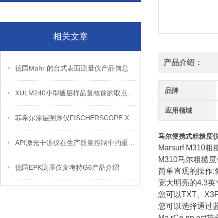
相关文章
产品介绍：
德国Mahr 的台式表面测量仪产品信息
品牌
XULM240小型镀层样品复核前的取点与记录安排
应用领域
菲希尔涂层测厚仪FISCHERSCOPE X-RAY信息
马尔便携式粗糙度
API激光干涉仪在生产质量控制中的重要应用
Marsurf M310
M310马尔粗糙
德国EPK测厚仪麦考特G6产品介绍
简单直观的操作
宽大明亮的4.3
您可以TXT、X3
您可以选择通过
Ma rCo nn ec