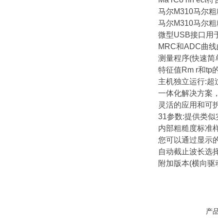
马尔M310马尔
马尔M310马尔
微型USB接口用
MRC和ADC曲
测量程序(快速简
特征值Rm r和t
主机独立运行:超过
一体化解决方案，
灵活的应用和可
31参数:提供类
内部粗糙度标准
您可以通过显示
自动截止波长选
附加版本(横向驱动单
产