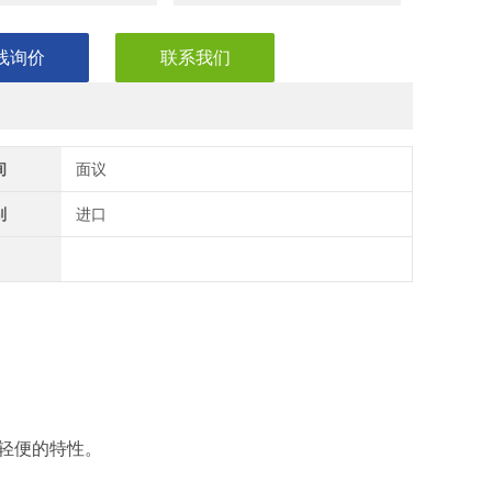
线询价
联系我们
间
面议
别
进口
轻便的特性。