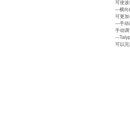
可使波
---横
可更加
---手
手动调
---Tal
可以完