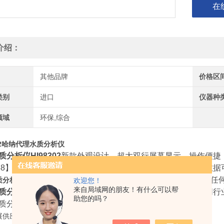
在
介绍：
其他品牌
价格区
类别
进口
仪器种
领域
环保,综合
302哈纳代理水质分析仪
分析仪HI98302
新款外观设计，超大双行屏幕显示，操作便捷，自动识
0038】识别校准，自动温度补偿，确保测量高精度数据和测量数据
采用内置温度传感器和两极石墨电极，无论在任
分析仪HI98302
欢迎您！
来自局域网的朋友！有什么可以帮
分析仪HI98302
适用于食品饮料、水处理、环境分析等不同行
助您的吗？
质分析仪HI98302特点：
展供应新款外观设计，LCD屏幕显示，自动温度补偿