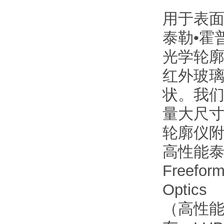
用于表
泰勒•霍普
光学轮
红外玻璃
状。我们
量大尺寸
轮廓仪附
高性能泰勒
Freeform
Optics
（高性能、